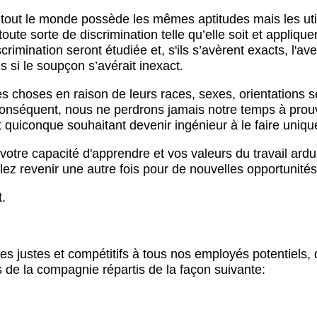
 le monde possède les mêmes aptitudes mais les utilise
te sorte de discrimination telle qu’elle soit et appliqu
imination seront étudiée et, s'ils s’avèrent exacts, l'aven
s si le soupçon s’avérait inexact.
choses en raison de leurs races, sexes, orientations sex
onséquent, nous ne perdrons jamais notre temps à prouve
 quiconque souhaitant devenir ingénieur à le faire uniq
otre capacité d'apprendre et vos valeurs du travail ard
lez revenir une autre fois pour de nouvelles opportunités 
t.
res justes et compétitifs à tous nos employés potentiels, d
 de la compagnie répartis de la façon suivante: