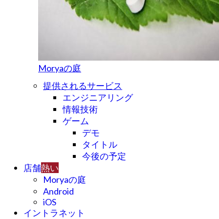
Moryaの庭
提供されるサービス
エンジニアリング
情報技術
ゲーム
デモ
タイトル
今後の予定
店舗
熱い
Moryaの庭
Android
iOS
イントラネット